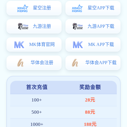
2026-05-30 19:54
75 次阅读
佐治亚大学惨遭逆转24年未能在疯狂三月
中取胜
本文将详细探讨佐治亚大学在“疯狂三月”赛事中的不
幸遭遇，特别是过去24年未能在这一重要赛季中取得
胜利的原因与影响。首先，我们将回顾佐治亚大学篮
球队在历史上的辉煌时刻，以及其近年来的挑战和坎
坷。接着，将分析此次惨遭逆转的具体比赛经过，包
括关键时刻的表现和战术选择。随后，我们会探讨这
场失利对球队、球迷及学校整体形象的影响，并进一