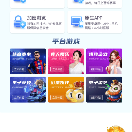
无法找到稳定的状态，因此屡屡错失晋级机会。
尤其是在“疯狂三月”这个充满希望和梦想的时期，佐
治亚大学却频频遭遇逆境，让不少球迷感到失望。有
些人甚至开始质疑，这支曾经辉煌过的球队是否还拥
有再度崛起的可能性。
2、惨遭逆转之战详解
在最近的一场比赛中，佐治亚大学迎来了又一次重要
对决，他们本有机会打破24年的连败历史。然而，在
比赛中，他们先是建立起领先优势，却因关键时刻发
挥不佳而被对手成功逆转。
比赛进行到最后几分钟时，双方分差仅为个位数，而
此时老将们本可以利用丰富经验稳住局势，但却因急
于求成导致失误频发，让对手抓住机会展开反击。