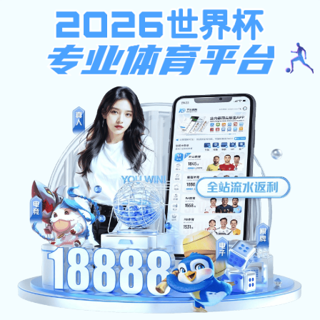
立即注册
世界杯压球
官网 · 权威
体育数据平台
世界杯压球 OFFICIAL WEBSITE
自2022年创立以来，
世界杯压球
致力于为用户提供包
括NBA、英超、欧洲杯、LPL在内的热门赛事直播与数
据服务，广受用户信赖。
立即下载世界杯压球APP