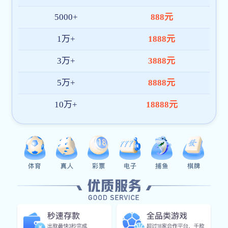
步讨论如何应对未来的挑战，重振球队信心与实力。
最后，通过总结归纳，展望佐治亚大学篮球队未来的
发展方向，希望他们能早日走出阴霾，再创辉煌。
1、历史辉煌与近期困境
佐治亚大学篮球队曾在20世纪80年代和90年代初期创
造了诸多佳绩，是美国大学篮球界的一支强盛力量。
他们曾多次进入 NCAA 锦标赛，并在全国范围内赢得
了广泛赞誉。然而，这一切似乎随着时间推移而渐行
渐远，在2000年以来，球队逐渐失去了昔日的风采。
近年来，虽然佐治亚大学不断引进新鲜血液，但由于
教练更替频繁以及战术理念的不统一，使得球队难以
形成合力。在竞争激烈的校园篮球环境中，他们始终